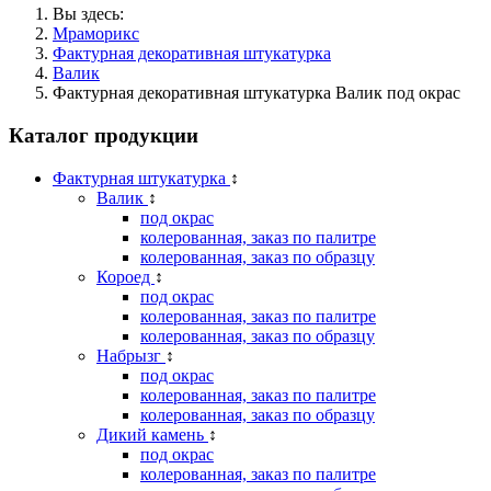
Вы здесь:
Мраморикс
Фактурная декоративная штукатурка
Валик
Фактурная декоративная штукатурка Валик под окрас
Каталог продукции
Фактурная штукатурка
↕
Валик
↕
под окрас
колерованная, заказ по палитре
колерованная, заказ по образцу
Короед
↕
под окрас
колерованная, заказ по палитре
колерованная, заказ по образцу
Набрызг
↕
под окрас
колерованная, заказ по палитре
колерованная, заказ по образцу
Дикий камень
↕
под окрас
колерованная, заказ по палитре