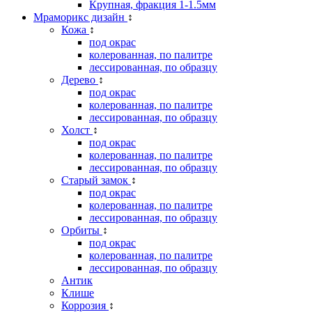
Крупная, фракция 1-1.5мм
Мраморикс дизайн
↕
Кожа
↕
под окрас
колерованная, по палитре
лессированная, по образцу
Дерево
↕
под окрас
колерованная, по палитре
лессированная, по образцу
Холст
↕
под окрас
колерованная, по палитре
лессированная, по образцу
Старый замок
↕
под окрас
колерованная, по палитре
лессированная, по образцу
Орбиты
↕
под окрас
колерованная, по палитре
лессированная, по образцу
Антик
Клише
Коррозия
↕