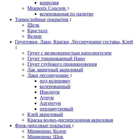
коррозия
Mramorix Concrete
↕
колерованная по палитре
Тонкослойные покрытия
↕
Шелк
Кристалл
Велюр
Грунтовки, Лаки, Краски, Лессирующие составы, Клей
↕
Грунт с мелкозернистым наполнителем
Грунт тонированный Нано
Грунт глубокого проникновения
Лак защитный акриловый
Лаки лессирующие
↕
под колеровку
колерованный
Иридиум
Аурум
Аргентум
перламутровый
Клей акриловый
Краска водно-дисперсионная акриловая
Флок-чипсовые покрытия
↕
Мраморикс Колор
Мраморикс Шик