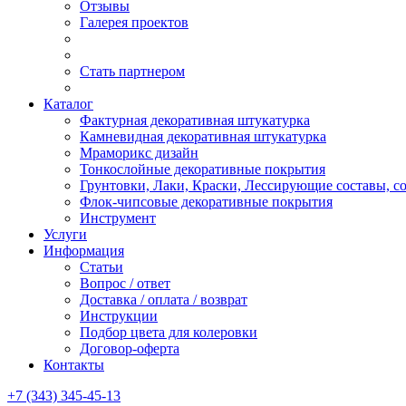
Отзывы
Галерея проектов
Стать партнером
Каталог
Фактурная декоративная штукатурка
Камневидная декоративная штукатурка
Мраморикс дизайн
Тонкослойные декоративные покрытия
Грунтовки, Лаки, Краски, Лессирующие составы, 
Флок-чипсовые декоративные покрытия
Инструмент
Услуги
Информация
Статьи
Вопрос / ответ
Доставка / оплата / возврат
Инструкции
Подбор цвета для колеровки
Договор-оферта
Контакты
+7 (343) 345-45-13