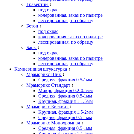
Травертин
↕
под окрас
колерованная, заказ по палитре
лессированная, по образцу
Бетон
↕
под окрас
колерованная, заказ по палитре
лессированная, по образцу
Барк
↕
под окрас
колерованная, заказ по палитре
лессированная, по образцу
Камневидная штукатурка
↕
Мраморикс Шик
↕
Средняя, фракция 0.5-1мм
Мраморикс Стандарт
↕
Микро, фракция 0.2-0.5мм
Средняя, фракция 0.5-1мм
Крупная, фракция 1-1.5мм
Мраморикс Бисквит
↕
Крупная, фракция 1.5-2мм
Средняя, фракция 0.5-1мм
Мраморикс Монохромная
↕
Средняя, фракция 0.5-1мм
Крупная, фракция 1-1.5мм