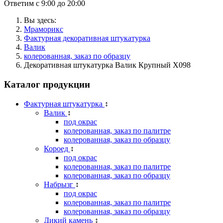
Ответим с 9:00 до 20:00
Вы здесь:
Мраморикс
Фактурная декоративная штукатурка
Валик
колерованная, заказ по образцу
Декоративная штукатурка Валик Крупный X098
Каталог продукции
Фактурная штукатурка
↕
Валик
↕
под окрас
колерованная, заказ по палитре
колерованная, заказ по образцу
Короед
↕
под окрас
колерованная, заказ по палитре
колерованная, заказ по образцу
Набрызг
↕
под окрас
колерованная, заказ по палитре
колерованная, заказ по образцу
Дикий камень
↕