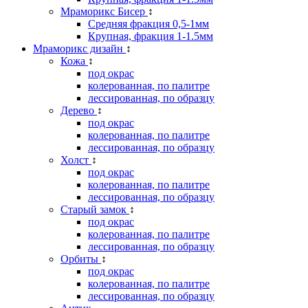
Мраморикс Бисер
↕
Средняя фракция 0,5-1мм
Крупная, фракция 1-1.5мм
Мраморикс дизайн
↕
Кожа
↕
под окрас
колерованная, по палитре
лессированная, по образцу
Дерево
↕
под окрас
колерованная, по палитре
лессированная, по образцу
Холст
↕
под окрас
колерованная, по палитре
лессированная, по образцу
Старый замок
↕
под окрас
колерованная, по палитре
лессированная, по образцу
Орбиты
↕
под окрас
колерованная, по палитре
лессированная, по образцу