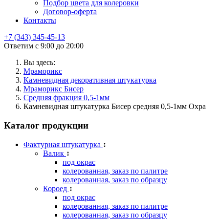
Подбор цвета для колеровки
Договор-оферта
Контакты
+7 (343) 345-45-13
Ответим с 9:00 до 20:00
Вы здесь:
Мраморикс
Камневидная декоративная штукатурка
Мраморикс Бисер
Средняя фракция 0,5-1мм
Камневидная штукатурка Бисер средняя 0,5-1мм Охра
Каталог продукции
Фактурная штукатурка
↕
Валик
↕
под окрас
колерованная, заказ по палитре
колерованная, заказ по образцу
Короед
↕
под окрас
колерованная, заказ по палитре
колерованная, заказ по образцу