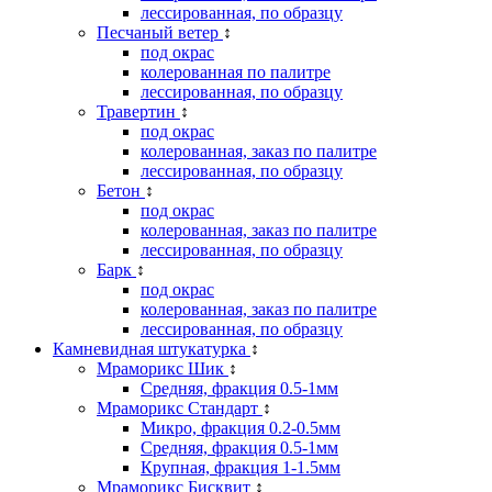
лессированная, по образцу
Песчаный ветер
↕
под окрас
колерованная по палитре
лессированная, по образцу
Травертин
↕
под окрас
колерованная, заказ по палитре
лессированная, по образцу
Бетон
↕
под окрас
колерованная, заказ по палитре
лессированная, по образцу
Барк
↕
под окрас
колерованная, заказ по палитре
лессированная, по образцу
Камневидная штукатурка
↕
Мраморикс Шик
↕
Средняя, фракция 0.5-1мм
Мраморикс Стандарт
↕
Микро, фракция 0.2-0.5мм
Средняя, фракция 0.5-1мм
Крупная, фракция 1-1.5мм
Мраморикс Бисквит
↕