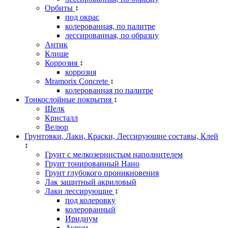
Орбиты
↕
под окрас
колерованная, по палитре
лессированная, по образцу
Антик
Клише
Коррозия
↕
коррозия
Mramorix Concrete
↕
колерованная по палитре
Тонкослойные покрытия
↕
Шелк
Кристалл
Велюр
Грунтовки, Лаки, Краски, Лессирующие составы, Клей
↕
Грунт с мелкозернистым наполнителем
Грунт тонированный Нано
Грунт глубокого проникновения
Лак защитный акриловый
Лаки лессирующие
↕
под колеровку
колерованный
Иридиум
Аурум