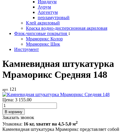
Иридиум
Аурум
Аргентум
перламутровый
Клей акриловый
Краска водно-дисперсионная акриловая
Флок-чипсовые покрытия
↕
Мраморикс Колор
Мраморикс Шик
Инструмент
Камневидная штукатурка
Мраморикс Средняя 148
121
арт.
Цена:
3 155.00
Заказать звонок
2
Упаковка
:
16 кг, хватит на 4,5-5,0 м
Камневидная штукатурка Мраморикс представляет собой