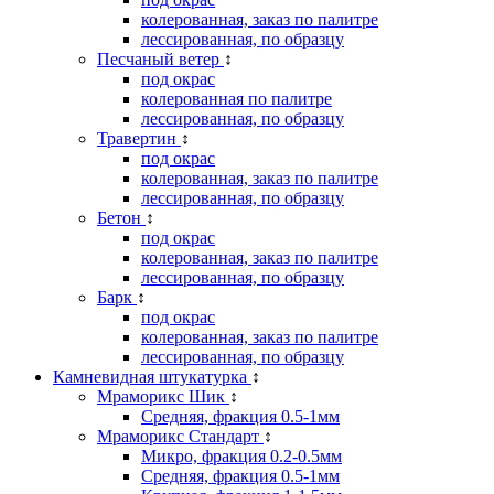
колерованная, заказ по палитре
лессированная, по образцу
Песчаный ветер
↕
под окрас
колерованная по палитре
лессированная, по образцу
Травертин
↕
под окрас
колерованная, заказ по палитре
лессированная, по образцу
Бетон
↕
под окрас
колерованная, заказ по палитре
лессированная, по образцу
Барк
↕
под окрас
колерованная, заказ по палитре
лессированная, по образцу
Камневидная штукатурка
↕
Мраморикс Шик
↕
Средняя, фракция 0.5-1мм
Мраморикс Стандарт
↕
Микро, фракция 0.2-0.5мм
Средняя, фракция 0.5-1мм