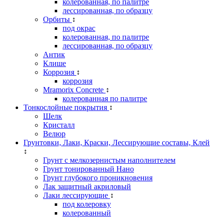
колерованная, по палитре
лессированная, по образцу
Орбиты
↕
под окрас
колерованная, по палитре
лессированная, по образцу
Антик
Клише
Коррозия
↕
коррозия
Mramorix Concrete
↕
колерованная по палитре
Тонкослойные покрытия
↕
Шелк
Кристалл
Велюр
Грунтовки, Лаки, Краски, Лессирующие составы, Клей
↕
Грунт с мелкозернистым наполнителем
Грунт тонированный Нано
Грунт глубокого проникновения
Лак защитный акриловый
Лаки лессирующие
↕
под колеровку
колерованный